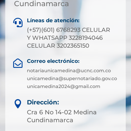
Cundinamarca
Líneas de atención:

(+57)(601) 6768293 CELULAR
Y WHATSAPP 3228194046
CELULAR 3202365150
Correo electrónico:

notariaunicamedina@ucnc.com.co
unicamedina@supernotariado.gov.co
unicamedina2024@gmail.com
Dirección:

Cra 6 No 14-02 Medina
Cundinamarca