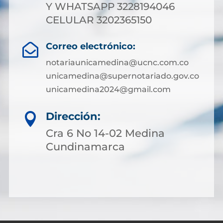
Y WHATSAPP 3228194046
CELULAR 3202365150
Correo electrónico:

notariaunicamedina@ucnc.com.co
unicamedina@supernotariado.gov.co
unicamedina2024@gmail.com
Dirección:

Cra 6 No 14-02 Medina
Cundinamarca