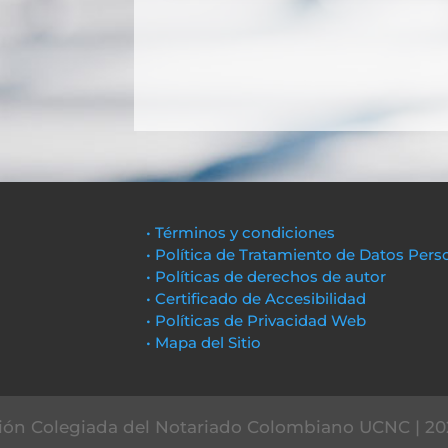
• Términos y condiciones
• Política de Tratamiento de Datos Pers
• Políticas de derechos de autor
• Certificado de Accesibilidad
• Políticas de Privacidad Web
• Mapa del Sitio
ón Colegiada del Notariado Colombiano UCNC | 20