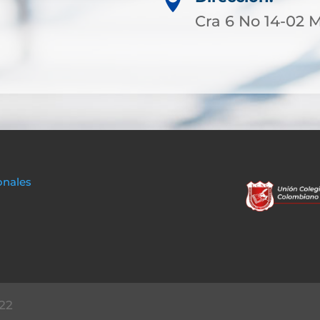

Cra 6 No 14-02
onales
22