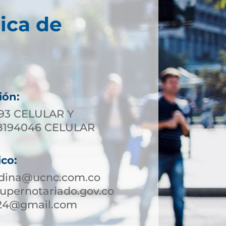
ica de
ión:
293 CELULAR Y
8194046 CELULAR
ico:
dina@ucnc.com.co
pernotariado.gov.co
24@gmail.com