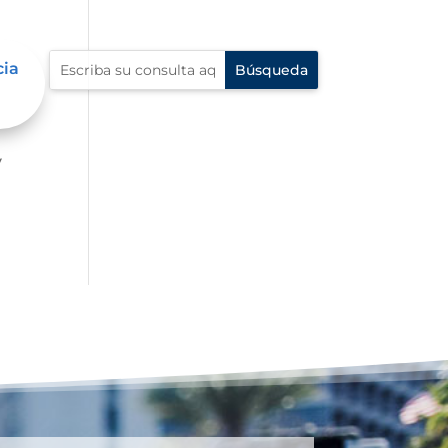
cia
er
y