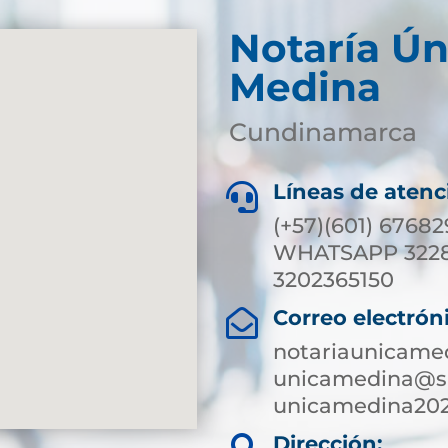
Notaría Ún
Medina
Cundinamarca
Líneas de atenc

(+57)(601) 6768
WHATSAPP 322
3202365150
Correo electrón

notariaunicame
unicamedina@su
unicamedina20
Dirección: