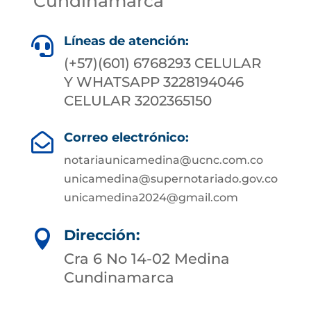
Cundinamarca
Líneas de atención:

(+57)(601) 6768293 CELULAR
Y WHATSAPP 3228194046
CELULAR 3202365150
Correo electrónico:

notariaunicamedina@ucnc.com.co
unicamedina@supernotariado.gov.co
unicamedina2024@gmail.com
Dirección:

Cra 6 No 14-02 Medina
Cundinamarca