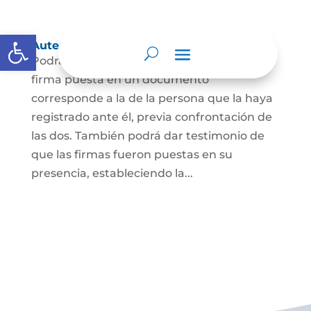
Abrir barra de herramientas
Autenticación de Firma
Podrá dar testimonio escrito de que la
firma puesta en un documento
corresponde a la de la persona que la haya
registrado ante él, previa confrontación de
las dos. También podrá dar testimonio de
que las firmas fueron puestas en su
presencia, estableciendo la...