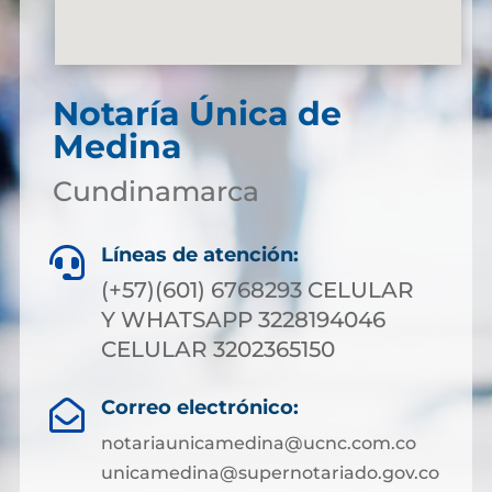
Notaría Única de
Medina
Cundinamarca
Líneas de atención:

(+57)(601) 6768293 CELULAR
Y WHATSAPP 3228194046
CELULAR 3202365150
Correo electrónico:

notariaunicamedina@ucnc.com.co
unicamedina@supernotariado.gov.co