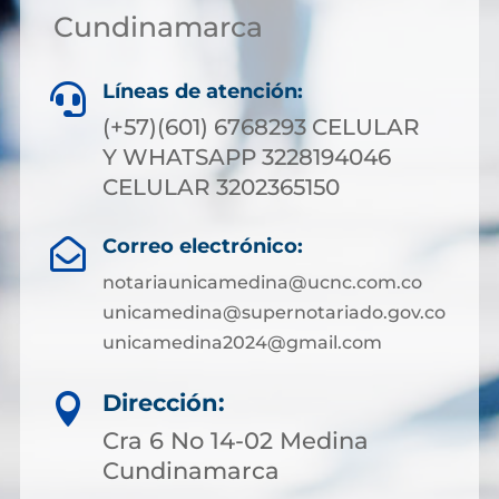
Cundinamarca
Líneas de atención:

(+57)(601) 6768293 CELULAR
Y WHATSAPP 3228194046
CELULAR 3202365150
Correo electrónico:

notariaunicamedina@ucnc.com.co
unicamedina@supernotariado.gov.co
unicamedina2024@gmail.com
Dirección:

Cra 6 No 14-02 Medina
Cundinamarca