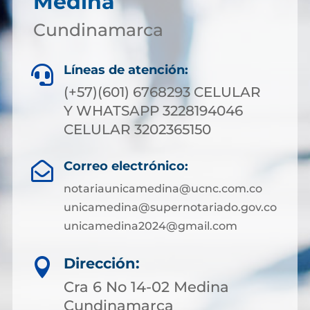
Medina
Cundinamarca
Líneas de atención:

(+57)(601) 6768293 CELULAR
Y WHATSAPP 3228194046
CELULAR 3202365150
Correo electrónico:

notariaunicamedina@ucnc.com.co
unicamedina@supernotariado.gov.co
unicamedina2024@gmail.com
Dirección:

Cra 6 No 14-02 Medina
Cundinamarca