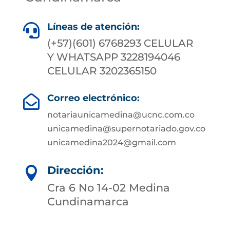
Líneas de atención:

(+57)(601) 6768293 CELULAR
Y WHATSAPP 3228194046
CELULAR 3202365150
Correo electrónico:

notariaunicamedina@ucnc.com.co
unicamedina@supernotariado.gov.co
unicamedina2024@gmail.com
Dirección:

Cra 6 No 14-02 Medina
Cundinamarca